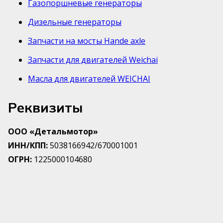
Газопоршневые генераторы
Дизельные генераторы
Запчасти на мосты Hande axle
Запчасти для двигателей Weichai
Масла для двигателей WEICHAI
Реквизиты
ООО «Детальмотор»
ИНН/КПП:
5038166942/670001001
ОГРН:
1225000104680
Расчетный счет:
40702810059000014413
Корреспондентский счет:
30101810000000000632
БИК банка:
046614632