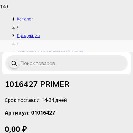
Каталог
/
Продукция
/
Запчасти для двигателей Deutz
Поиск
/
товаров
1016427 PRIMER
1016427 PRIMER
Срок поставки: 14-34 дней
Артикул:
01016427
0,00
₽