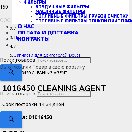
ФИЛЬТРЫ
ВОЗДУШНЫЕ ФИЛЬТРЫ
МАСЛЯНЫЕ ФИЛЬТРЫ
ТОПЛИВНЫЕ ФИЛЬТРЫ ГРУБОЙ ОЧИСТКИ
ООО «Детальмотор», ИНН/КПП: 5038166942/670001001
d
Каталог
ТОПЛИВНЫЕ ФИЛЬТРЫ ТОНКОЙ ОЧИСТКИ
О НАС
/
ОПЛАТА И ДОСТАВКА
Продукция
КОНТАКТЫ
/
Запчасти для двигателей Deutz
Поиск товаров
/
Вы отложили
Товар
в свою корзину.
1016450 CLEANING AGENT
1016450 CLEANING AGENT
Поиск товаров
Срок поставки: 14-34 дней
Артикул:
01016450