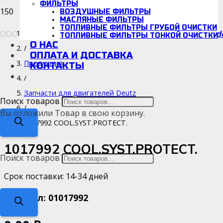
ФИЛЬТРЫ
ВОЗДУШНЫЕ ФИЛЬТРЫ
МАСЛЯНЫЕ ФИЛЬТРЫ
ТОПЛИВНЫЕ ФИЛЬТРЫ ГРУБОЙ ОЧИСТКИ
ООО «Детальмотор», ИНН/КПП: 5038166942/670001001
d
Каталог
ТОПЛИВНЫЕ ФИЛЬТРЫ ТОНКОЙ ОЧИСТКИ
О НАС
/
ОПЛАТА И ДОСТАВКА
Продукция
КОНТАКТЫ
/
Запчасти для двигателей Deutz
Поиск товаров
/
Вы отложили
Товар
в свою корзину.
1017992 COOL.SYST.PROTECT.
1017992 COOL.SYST.PROTECT.
Поиск товаров
Срок поставки: 14-34 дней
Артикул:
01017992