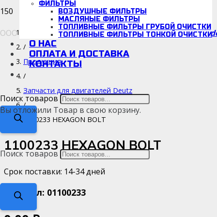
ФИЛЬТРЫ
ВОЗДУШНЫЕ ФИЛЬТРЫ
МАСЛЯНЫЕ ФИЛЬТРЫ
ТОПЛИВНЫЕ ФИЛЬТРЫ ГРУБОЙ ОЧИСТКИ
d
ООО «Детальмотор», ИНН/КПП: 5038166942/670001001
Каталог
ТОПЛИВНЫЕ ФИЛЬТРЫ ТОНКОЙ ОЧИСТКИ
О НАС
/
ОПЛАТА И ДОСТАВКА
Продукция
КОНТАКТЫ
/
Запчасти для двигателей Deutz
Поиск товаров
/
Вы отложили
Товар
в свою корзину.
1100233 HEXAGON BOLT
1100233 HEXAGON BOLT
Поиск товаров
Срок поставки: 14-34 дней
Артикул:
01100233