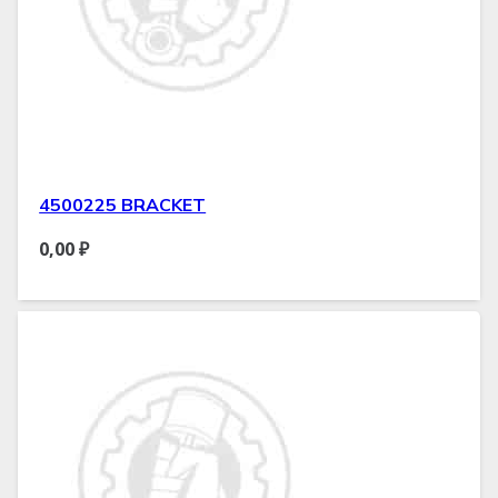
4500225 BRACKET
0,00
₽