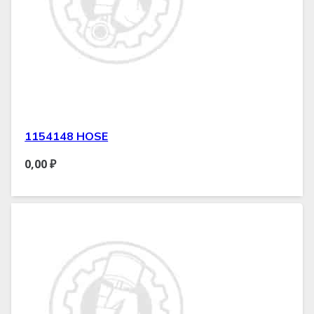
1154148 HOSE
0,00
₽