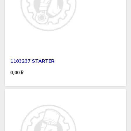
1183237 STARTER
0,00
₽