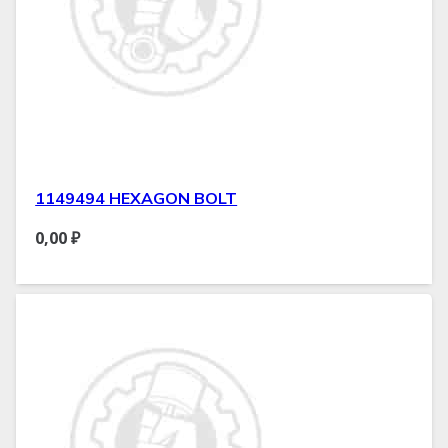
1149494 HEXAGON BOLT
0,00
₽