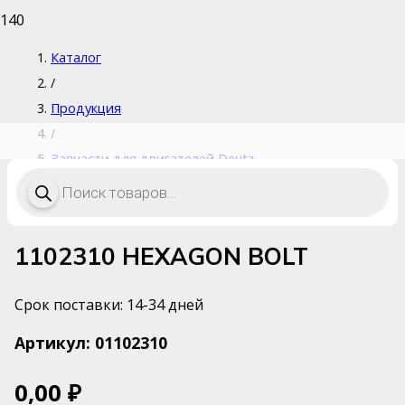
Каталог
/
Продукция
/
Запчасти для двигателей Deutz
Поиск
/
товаров
1102310 HEXAGON BOLT
1102310 HEXAGON BOLT
Срок поставки: 14-34 дней
Артикул:
01102310
0,00
₽