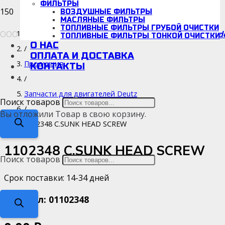
ФИЛЬТРЫ
ВОЗДУШНЫЕ ФИЛЬТРЫ
МАСЛЯНЫЕ ФИЛЬТРЫ
ТОПЛИВНЫЕ ФИЛЬТРЫ ГРУБОЙ ОЧИСТКИ
d
ООО «Детальмотор», ИНН/КПП: 5038166942/670001001
Каталог
ТОПЛИВНЫЕ ФИЛЬТРЫ ТОНКОЙ ОЧИСТКИ
О НАС
/
ОПЛАТА И ДОСТАВКА
Продукция
КОНТАКТЫ
/
Запчасти для двигателей Deutz
Поиск товаров
/
Вы отложили
Товар
в свою корзину.
1102348 C.SUNK HEAD SCREW
1102348 C.SUNK HEAD SCREW
Поиск товаров
Срок поставки: 14-34 дней
Артикул:
01102348