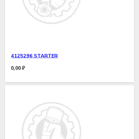
4125296 STARTER
0,00
₽