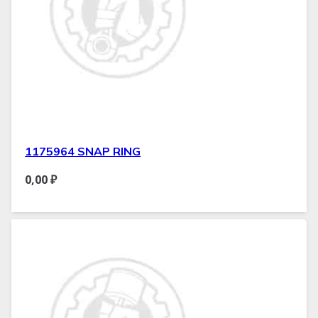
1175964 SNAP RING
0,00
₽