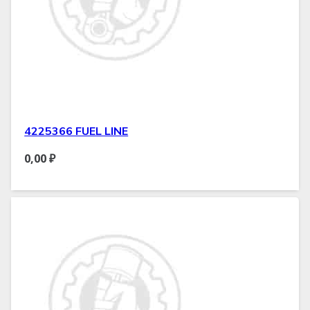
4225366 FUEL LINE
0,00
₽