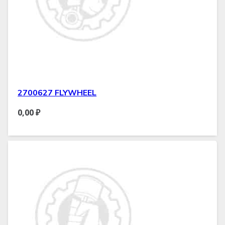
2700627 FLYWHEEL
0,00
₽