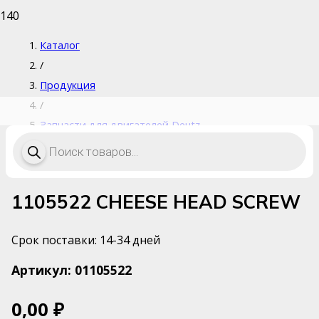
Каталог
/
Продукция
/
Запчасти для двигателей Deutz
Поиск
/
товаров
1105522 CHEESE HEAD SCREW
1105522 CHEESE HEAD SCREW
Срок поставки: 14-34 дней
Артикул:
01105522
0,00
₽