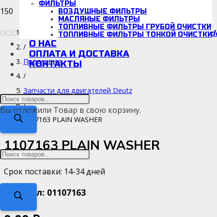
ФИЛЬТРЫ
ВОЗДУШНЫЕ ФИЛЬТРЫ
МАСЛЯНЫЕ ФИЛЬТРЫ
ТОПЛИВНЫЕ ФИЛЬТРЫ ГРУБОЙ ОЧИСТКИ
ООО «Детальмотор», ИНН/КПП: 5038166942/670001001
d
Каталог
ТОПЛИВНЫЕ ФИЛЬТРЫ ТОНКОЙ ОЧИСТКИ
О НАС
/
ОПЛАТА И ДОСТАВКА
Продукция
КОНТАКТЫ
/
Запчасти для двигателей Deutz
Поиск
/
Вы отложили
Товар
в свою корзину.
товаров
1107163 PLAIN WASHER
1107163 PLAIN WASHER
Поиск
Срок поставки: 14-34 дней
Артикул:
01107163
товаров