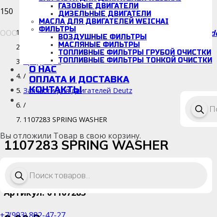
ГАЗОВЫЕ ДВИГАТЕЛИ
ДИЗЕЛЬНЫЕ ДВИГАТЕЛИ
МАСЛА ДЛЯ ДВИГАТЕЛЕЙ WEICHAI
ФИЛЬТРЫ
ООО «Детальмотор», ИНН/КПП: 5038166942/670001001
d
Каталог
ВОЗДУШНЫЕ ФИЛЬТРЫ
МАСЛЯНЫЕ ФИЛЬТРЫ
/
ТОПЛИВНЫЕ ФИЛЬТРЫ ГРУБОЙ ОЧИСТКИ
ТОПЛИВНЫЕ ФИЛЬТРЫ ТОНКОЙ ОЧИСТКИ
Продукция
О НАС
/
ОПЛАТА И ДОСТАВКА
КОНТАКТЫ
Запчасти для двигателей Deutz
Поиск
/
товаро
1107283 SPRING WASHER
Вы отложили
Товар
в свою корзину.
1107283 SPRING WASHER
Поиск
Срок поставки: 14-34 дней
товаров
Артикул:
01107283
+7(993) 882-47-27