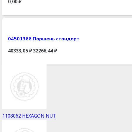
0,00
₽
04501366 Поршень стандарт
40333,05
₽
32266,44
₽
1108062 HEXAGON NUT