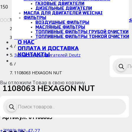
ГАЗОВЫЕ ДВИГАТЕЛИ
ДИЗЕЛЬНЫЕ ДВИГАТЕЛИ
МАСЛА ДЛЯ ДВИГАТЕЛЕЙ WEICHAI
ФИЛЬТРЫ
ООО «Детальмотор», ИНН/КПП: 5038166942/670001001
d
Каталог
ВОЗДУШНЫЕ ФИЛЬТРЫ
МАСЛЯНЫЕ ФИЛЬТРЫ
/
ТОПЛИВНЫЕ ФИЛЬТРЫ ГРУБОЙ ОЧИСТКИ
ТОПЛИВНЫЕ ФИЛЬТРЫ ТОНКОЙ ОЧИСТКИ
Продукция
О НАС
/
ОПЛАТА И ДОСТАВКА
КОНТАКТЫ
Запчасти для двигателей Deutz
Поиск
/
товаро
1108063 HEXAGON NUT
Вы отложили
Товар
в свою корзину.
1108063 HEXAGON NUT
Поиск
Срок поставки: 14-34 дней
товаров
Артикул:
01108063
+7(993) 882-47-27