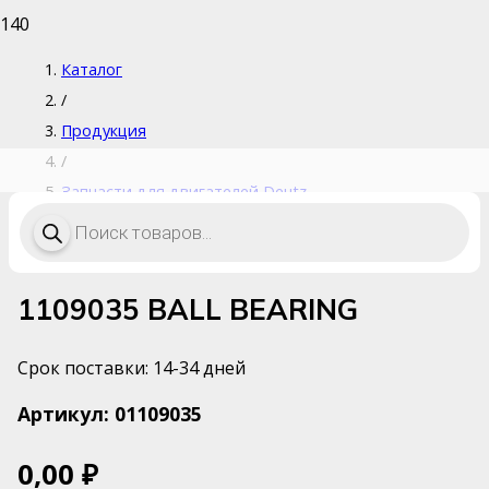
Каталог
/
Продукция
/
Запчасти для двигателей Deutz
Поиск
/
товаров
1109035 BALL BEARING
1109035 BALL BEARING
Срок поставки: 14-34 дней
Артикул:
01109035
0,00
₽