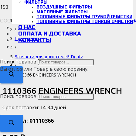
ФИЛЬТРЫ
ВОЗДУШНЫЕ ФИЛЬТРЫ
МАСЛЯНЫЕ ФИЛЬТРЫ
ТОПЛИВНЫЕ ФИЛЬТРЫ ГРУБОЙ ОЧИСТКИ
ООО «Детальмотор», ИНН/КПП: 5038166942/670001001
d
Каталог
ТОПЛИВНЫЕ ФИЛЬТРЫ ТОНКОЙ ОЧИСТКИ
О НАС
/
ОПЛАТА И ДОСТАВКА
Продукция
КОНТАКТЫ
/
Запчасти для двигателей Deutz
Поиск товаров
/
Вы отложили
Товар
в свою корзину.
1110366 ENGINEERS WRENCH
1110366 ENGINEERS WRENCH
Поиск товаров
Срок поставки: 14-34 дней
Артикул:
01110366