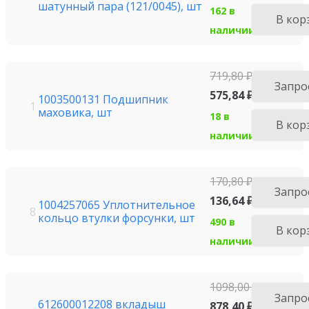
шатунный пара (121/0045), шт
162 в
В кор
наличии
719,80
₽
Запро
575,84
₽
1003500131 Подшипник
1
маховика, шт
18 в
В кор
наличии
170,80
₽
Запро
136,64
₽
1004257065 Уплотнительное
8
кольцо втулки форсунки, шт
490 в
В кор
наличии
1098,00
₽
Запро
612600012208 вкладыш
878,40
₽