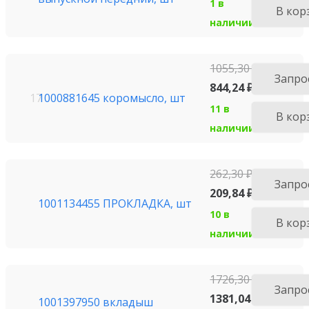
1 в
В кор
наличии
1055,30
₽
Запро
844,24
₽
1000881645 коромысло, шт
17
11 в
В кор
наличии
262,30
₽
Запро
209,84
₽
1001134455 ПРОКЛАДКА, шт
10 в
В кор
наличии
1726,30
₽
Запро
1381,04
₽
1001397950 вкладыш