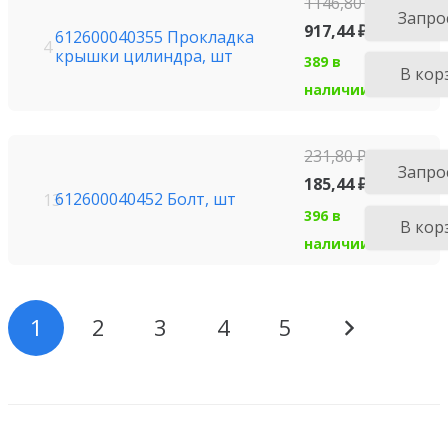
1146,80
₽
Запро
917,44
₽
612600040355 Прокладка
4
крышки цилиндра, шт
389 в
В кор
наличии
231,80
₽
Запро
185,44
₽
612600040452 Болт, шт
13
396 в
В кор
наличии
1
2
3
4
5