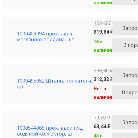
наличии
1024,80
₽
Запро
819,84
₽
1000409094 прокладка
1
масляного поддона, шт
16 в
В кор
наличии
390,40
₽
Запро
312,32
₽
1000495052 Штанга толкателя,
шт
Нет в
Подро
наличии
79,30
₽
Запро
63,44
₽
1000544065 прокладки под
водяной коллектор, шт
48 в