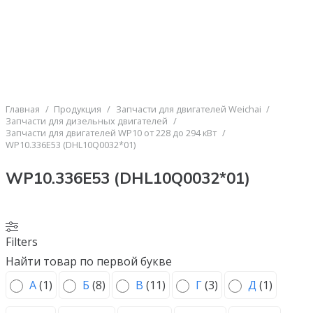
Главная
/
Продукция
/
Запчасти для двигателей Weichai
/
Запчасти для дизельных двигателей
/
Запчасти для двигателей WP10 от 228 до 294 кВт
/
WP10.336E53 (DHL10Q0032*01)
WP10.336E53 (DHL10Q0032*01)
Filters
Найти товар по первой букве
А
(
1
)
Б
(
8
)
В
(
11
)
Г
(
3
)
Д
(
1
)