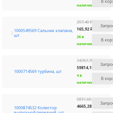
В кор
наличии
207,40
₽
Запро
165,92
₽
1000549569 Сальник клапана,
3
шт
26 в
В кор
наличии
74767,70
₽
Запро
59814,16
₽
1000714569 турбина, шт
4 в
В кор
наличии
5831,60
₽
Запро
4665,28
₽
1000874532 Колектор
выпускной передний, шт