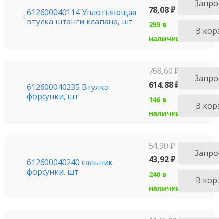
Запро
78,08
₽
612600040114 Уплотняющая
3
втулка штанги клапана, шт
299 в
В кор
наличии
768,60
₽
Запро
614,88
₽
612600040235 Втулка
форсунки, шт
146 в
В кор
наличии
54,90
₽
Запро
43,92
₽
612600040240 сальник
форсунки, шт
240 в
В кор
наличии