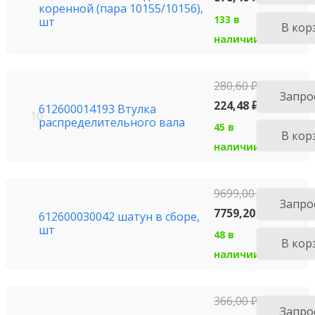
коренной (пара 10155/10156),
133 в
шт
В кор
наличии
280,60
₽
Запро
224,48
₽
612600014193 Втулка
10
распределительного вала
45 в
В кор
наличии
9699,00
₽
Запро
7759,20
₽
612600030042 шатун в сборе,
шт
48 в
В кор
наличии
366,00
₽
Запро