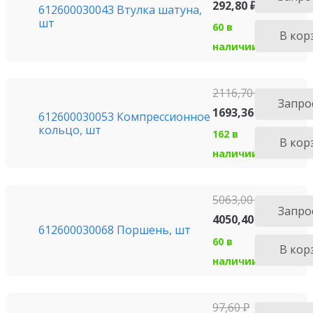
292,80
₽
612600030043 Втулка шатуна,
шт
60 в
В кор
наличии
2116,70
₽
Запро
1693,36
₽
612600030053 Компрессионное
кольцо, шт
162 в
В кор
наличии
5063,00
₽
Запро
4050,40
₽
612600030068 Поршень, шт
60 в
В кор
наличии
97,60
₽