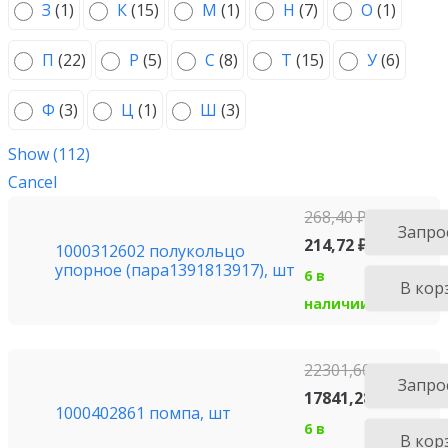
З
(
1
)
К
(
15
)
М
(
1
)
Н
(
7
)
О
(
1
)
П
(
22
)
Р
(
5
)
С
(
8
)
Т
(
15
)
У
(
6
)
Ф
(
3
)
Ц
(
1
)
Ш
(
3
)
Show
(
112
)
Cancel
268,40
₽
Запро
214,72
₽
1000312602 полукольцо
упорное (пара1391813917), шт
6 в
В кор
наличии
22301,60
₽
Запро
17841,28
₽
1000402861 помпа, шт
6 в
В кор