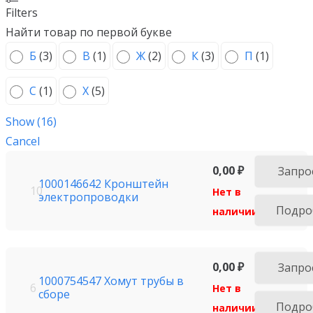
Filters
Найти товар по первой букве
Б
(
3
)
В
(
1
)
Ж
(
2
)
К
(
3
)
П
(
1
)
С
(
1
)
Х
(
5
)
Show
(
16
)
Cancel
0,00
₽
Запро
1000146642 Кронштейн
10
Нет в
электропроводки
Подро
наличии
0,00
₽
Запро
1000754547 Хомут трубы в
6
Нет в
сборе
Подро
наличии