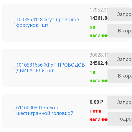
17952,30
₽
Запро
14361,84
₽
1003564118 жгут проводов
3
форсунок , шт
6 в
В кор
наличии
30628,10
₽
Запро
24502,48
₽
1010531656 ЖГУТ ПРОВОДОВ
17
ДВИГАТЕЛЯ, шт
1 в
В кор
наличии
0,00
₽
Запро
611600080176 Болт с
7
Нет в
шестигранной головкой
Подро
наличии