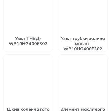
Узел ТНВД-
Узел трубки залива
WP10HG400E302
масла-
WP10HG400E302
Шкив коленчатого
Элемент масляного