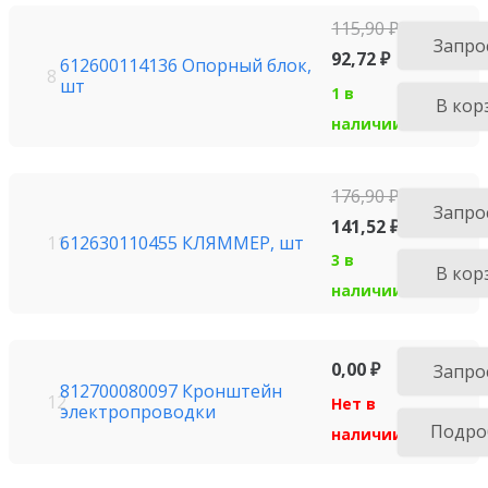
115,90
₽
Запро
92,72
₽
612600114136 Опорный блок,
8
шт
1 в
В кор
наличии
176,90
₽
Запро
141,52
₽
612630110455 КЛЯММЕР, шт
11
3 в
В кор
наличии
0,00
₽
Запро
812700080097 Кронштейн
12
Нет в
электропроводки
Подро
наличии