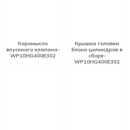
Коромысло
Крышка головки
впускного клапана-
блока цилиндров в
WP10HG400E302
сборе-
WP10HG400E302