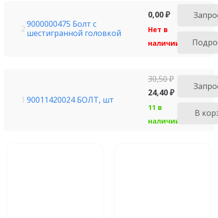
0,00
₽
Запро
9000000475 Болт с
2
Нет в
шестигранной головкой
Подро
наличии
30,50
₽
Запро
24,40
₽
90011420024 БОЛТ, шт
1
11 в
В кор
наличии