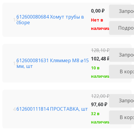
0,00
₽
Запро
612600080684 Хомут трубы в
14
Нет в
сборе
Подро
наличии
128,10
₽
Запро
102,48
₽
612600081631 Кляммер М8 ⌀15
13
мм, шт
10 в
В кор
наличии
122,00
₽
Запро
97,60
₽
612600111814 ПРОСТАВКА, шт
4
32 в
В кор
наличии