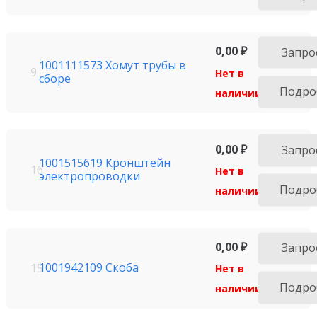
0,00
₽
Запро
1001111573 Хомут трубы в
9
Нет в
сборе
Подро
наличии
0,00
₽
Запро
1001515619 Кронштейн
16
Нет в
электропроводки
Подро
наличии
0,00
₽
Запро
1001942109 Скоба
15
Нет в
Подро
наличии