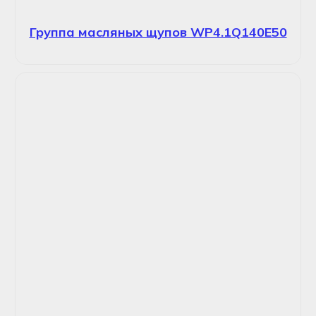
Группа масляных щупов WP4.1Q140E50