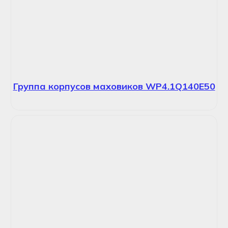
Группа корпусов маховиков WP4.1Q140E50