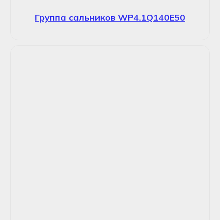
Группа сальников WP4.1Q140E50