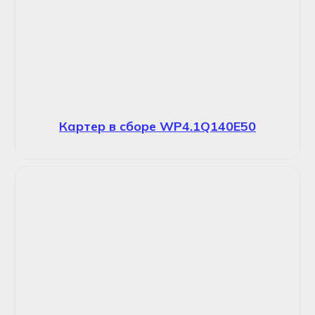
Картер в сборе WP4.1Q140E50