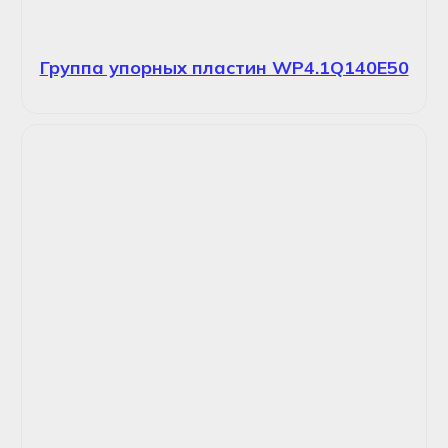
Группа упорных пластин WP4.1Q140E50