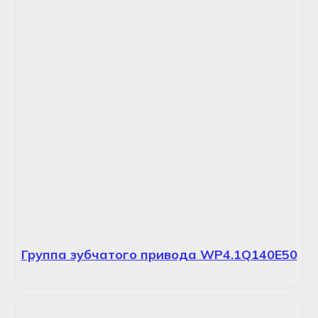
Группа зубчатого привода WP4.1Q140E50