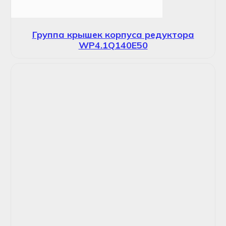
Группа крышек корпуса редуктора
WP4.1Q140E50