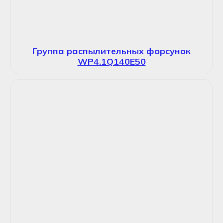
Группа распылительных форсунок
WP4.1Q140E50