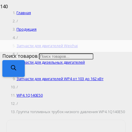
Главная
/
Продукция
/
Запчасти для двигателей Weichai
/
Поиск товаров
Запчасти для дизельных двигателей
/
Запчасти для двигателей WP4 от 103 до 162 кВт
/
WP4.1Q140E50
/
Группа топливных трубок низкого давления WP4.1Q140E50