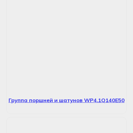
Группа поршней и шатунов WP4.1Q140E50