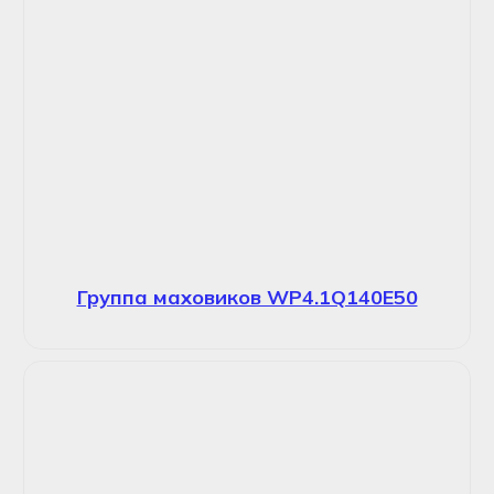
Группа маховиков WP4.1Q140E50