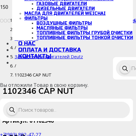
ГАЗОВЫЕ ДВИГАТЕЛИ
ДИЗЕЛЬНЫЕ ДВИГАТЕЛИ
МАСЛА ДЛЯ ДВИГАТЕЛЕЙ WEICHAI
ФИЛЬТРЫ
d
ООО «Детальмотор», ИНН/КПП: 5038166942/670001001
Каталог
ВОЗДУШНЫЕ ФИЛЬТРЫ
МАСЛЯНЫЕ ФИЛЬТРЫ
/
ТОПЛИВНЫЕ ФИЛЬТРЫ ГРУБОЙ ОЧИСТКИ
ТОПЛИВНЫЕ ФИЛЬТРЫ ТОНКОЙ ОЧИСТКИ
Продукция
О НАС
/
ОПЛАТА И ДОСТАВКА
КОНТАКТЫ
Запчасти для двигателей Deutz
Поиск
/
товаро
1102346 CAP NUT
Вы отложили
Товар
в свою корзину.
1102346 CAP NUT
Поиск
Срок поставки: 14-34 дней
товаров
Артикул:
01102346
+7(993) 882-47-27