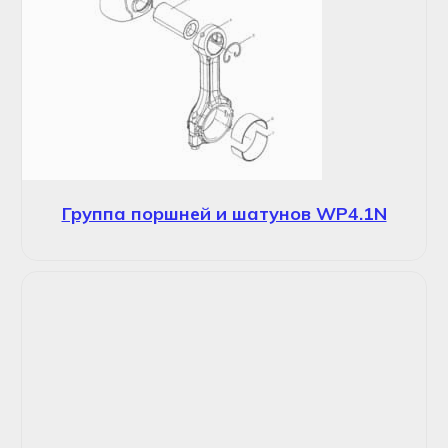
Группа поршней и шатунов WP4.1N