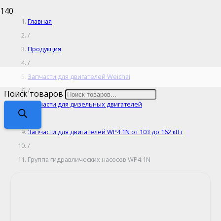
Главная
/
Продукция
/
Запчасти для двигателей Weichai
/
Поиск товаров
Запчасти для дизельных двигателей
/
Запчасти для двигателей WP4.1N от 103 до 162 кВт
/
Группа гидравлических насосов WP4.1N