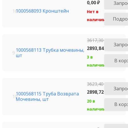
0,00
₽
Запро
1000568093 Кронштейн
16
Нет в
Подро
наличии
3617,30
₽
Запро
2893,84
₽
1000568113 Трубка мочевины,
9
шт
3 в
В кор
наличии
3623,40
₽
Запро
2898,72
₽
1000568115 Труба Возврата
10
Мочевины, шт
20 в
В кор
наличии