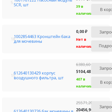
1001767222 Насосный модуль
5
SCR, шт
39 в
В кор
наличии
0,00
₽
Запро
1002854463 Кронштейн бака
18
Нет в
для мочевины
Подро
наличии
6380,60
₽
Запро
5104,48
₽
612640130429 корпус
15
воздушного фильтра, шт
407 в
В кор
наличии
25571,20
₽
Запро
20456,96
₽
612640130726 бак мочевины в