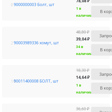
78,08
₽
9000000003 Болт, шт
8
1 в
В кор
наличии
48,80
₽
Запро
39,04
₽
90003989336 хомут, шт
2
34 в
В кор
наличии
18,30
₽
Запро
14,64
₽
90011400008 БОЛТ, шт
14
1 в
В кор
наличии
36,60
₽