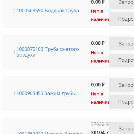
0,00
₽
Запро
1000568590 Водяная труба
3
Нет в
Подро
наличии
0,00
₽
Запро
1000875103 Труба сжатого
12
Нет в
воздуха
Подро
наличии
0,00
₽
Запро
1000903453 Зажим трубы
13
Нет в
Подро
наличии
37630,90
₽
Запро
30104,72
₽