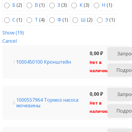
Б
(
2
)
В
(
1
)
З
(
3
)
К
(
3
)
Н
(
1
)
С
(
1
)
Т
(
4
)
Ф
(
1
)
Ш
(
2
)
Э
(
1
)
Show
(
19
)
Cancel
0,00
₽
Запро
1000450100 Кронштейн
11
Нет в
Подро
наличии
0,00
₽
Запро
1000557964 Тормоз насоса
6
Нет в
мочевины
Подро
наличии