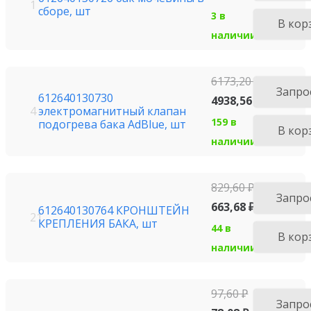
1
сборе, шт
3 в
В кор
наличии
6173,20
₽
Запро
612640130730
4938,56
₽
электромагнитный клапан
4
159 в
подогрева бака AdBlue, шт
В кор
наличии
829,60
₽
Запро
663,68
₽
612640130764 КРОНШТЕЙН
21
КРЕПЛЕНИЯ БАКА, шт
44 в
В кор
наличии
97,60
₽
Запро