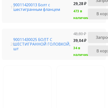
Запро
29,28
₽
90011420013 Болт с
17
шестигранным фланцем
473 в
В кор
наличии
48,80
₽
Запро
90011430025 БОЛТ С
39,04
₽
ШЕСТИГРАННОЙ ГОЛОВКОЙ,
20
34 в
шт
В кор
наличии