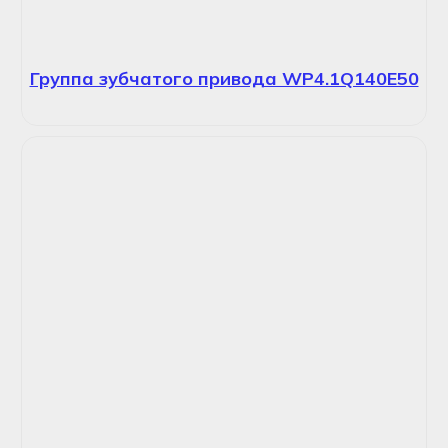
Группа зубчатого привода WP4.1Q140E50