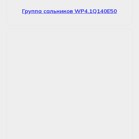
Группа сальников WP4.1Q140E50