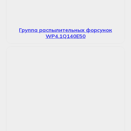
Группа распылительных форсунок
WP4.1Q140E50