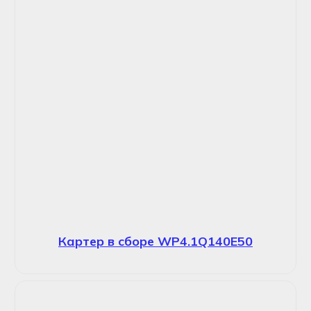
Картер в сборе WP4.1Q140E50