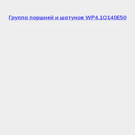
Группа поршней и шатунов WP4.1Q140E50