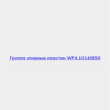
Группа упорных пластин WP4.1Q140E50