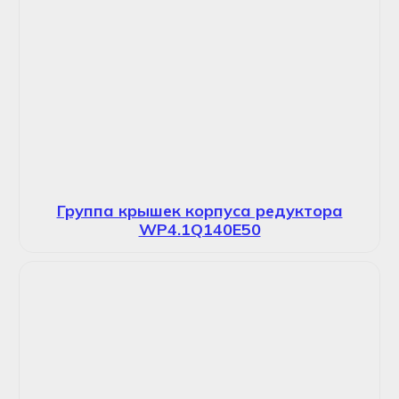
Группа крышек корпуса редуктора
WP4.1Q140E50