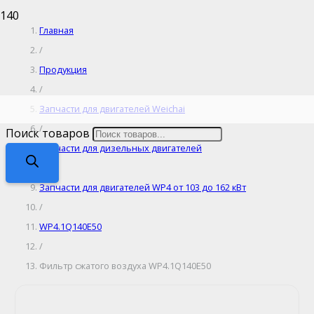
Главная
/
Продукция
/
Запчасти для двигателей Weichai
/
Поиск товаров
Запчасти для дизельных двигателей
/
Запчасти для двигателей WP4 от 103 до 162 кВт
/
WP4.1Q140E50
/
Фильтр сжатого воздуха WP4.1Q140E50