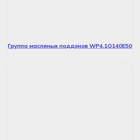
Группа масляных поддонов WP4.1Q140E50