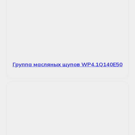
Группа масляных щупов WP4.1Q140E50