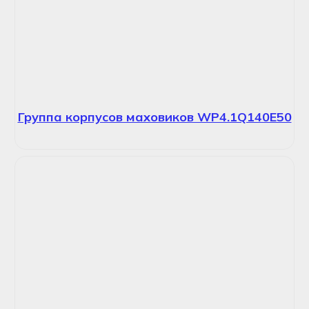
Группа корпусов маховиков WP4.1Q140E50