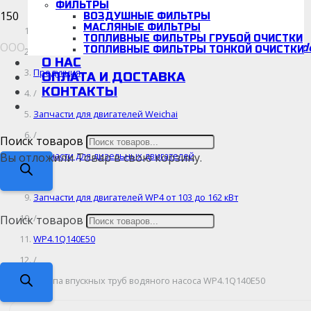
ФИЛЬТРЫ
ВОЗДУШНЫЕ ФИЛЬТРЫ
МАСЛЯНЫЕ ФИЛЬТРЫ
Главная
ТОПЛИВНЫЕ ФИЛЬТРЫ ГРУБОЙ ОЧИСТКИ
ООО «Детальмотор», ИНН/КПП: 5038166942/670001001
d
ТОПЛИВНЫЕ ФИЛЬТРЫ ТОНКОЙ ОЧИСТКИ
/
О НАС
Продукция
ОПЛАТА И ДОСТАВКА
КОНТАКТЫ
/
Запчасти для двигателей Weichai
/
Поиск товаров
Запчасти для дизельных двигателей
Вы отложили
Товар
в свою корзину.
/
Запчасти для двигателей WP4 от 103 до 162 кВт
/
Поиск товаров
WP4.1Q140E50
/
Группа впускных труб водяного насоса WP4.1Q140E50