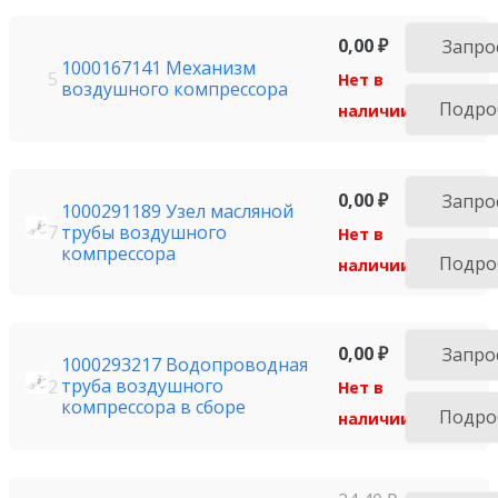
0,00
₽
Запро
1000167141 Механизм
5
Нет в
воздушного компрессора
Подро
наличии
0,00
₽
Запро
1000291189 Узел масляной
трубы воздушного
7
Нет в
компрессора
Подро
наличии
0,00
₽
Запро
1000293217 Водопроводная
труба воздушного
2
Нет в
компрессора в сборе
Подро
наличии