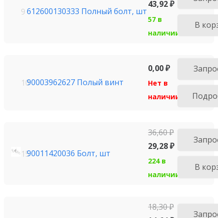
43,92
₽
612600130333 Полный болт, шт
9
57 в
В кор
наличии
0,00
₽
Запро
90003962627 Полый винт
10
Нет в
Подро
наличии
36,60
₽
Запро
29,28
₽
90011420036 Болт, шт
15
224 в
В кор
наличии
18,30
₽
Запро