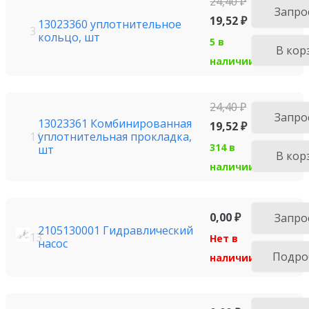
24,40
₽
Запро
19,52
₽
13023360 уплотнительное
3
кольцо, шт
5 в
В кор
наличии
24,40
₽
Запро
13023361 Комбинированная
19,52
₽
уплотнительная прокладка,
11
314 в
шт
В кор
наличии
0,00
₽
Запро
2105130001 Гидравлический
13
Нет в
насос
Подро
наличии