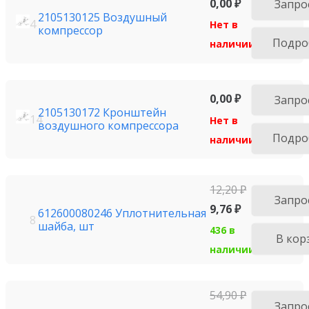
0,00
₽
Запро
2105130125 Воздушный
4
Нет в
компрессор
Подро
наличии
0,00
₽
Запро
2105130172 Кронштейн
14
Нет в
воздушного компрессора
Подро
наличии
12,20
₽
Запро
9,76
₽
612600080246 Уплотнительная
8
шайба, шт
436 в
В кор
наличии
54,90
₽
Запро