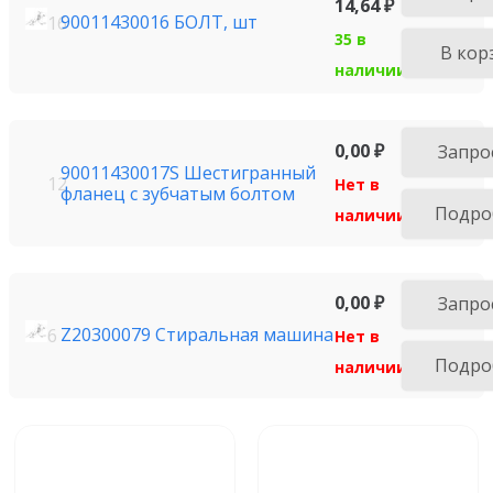
14,64
₽
90011430016 БОЛТ, шт
16
35 в
В кор
наличии
0,00
₽
Запро
90011430017S Шестигранный
12
Нет в
фланец с зубчатым болтом
Подро
наличии
0,00
₽
Запро
Z20300079 Стиральная машина
6
Нет в
Подро
наличии