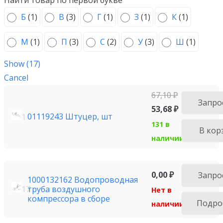
Найти товар по первой букве
Б
(
1
)
В
(
3
)
Г
(
1
)
З
(
1
)
К
(
1
)
М
(
1
)
П
(
3
)
С
(
2
)
У
(
3
)
Ш
(
1
)
Show
(
17
)
Cancel
67,10
₽
Запро
53,68
₽
01119243 Штуцер, шт
1
131 в
В кор
наличии
0,00
₽
Запро
1000132162 Водопроводная
труба воздушного
17
Нет в
компрессора в сборе
Подро
наличии