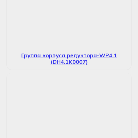
Группа корпуса редуктора-WP4.1
(DH4.1K0007)