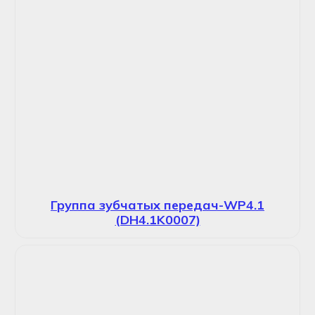
Группа зубчатых передач-WP4.1
(DH4.1K0007)