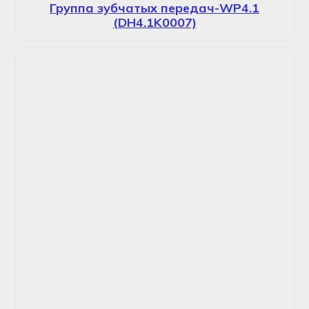
Группа зубчатых передач-WP4.1
(DH4.1K0007)