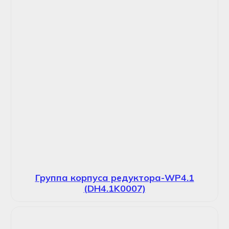
Группа корпуса редуктора-WP4.1
(DH4.1K0007)