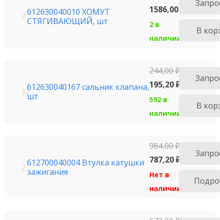
Запро
1586,00
₽
612630040010 ХОМУТ
7
СТЯГИВАЮЩИЙ, шт
2 в
В кор
наличии
244,00
₽
Запро
195,20
₽
612630040167 сальник клапана,
12
шт
592 в
В кор
наличии
984,00
₽
Запро
787,20
₽
612700040004 Втулка катушки
2
зажигания
Нет в
Подро
наличии