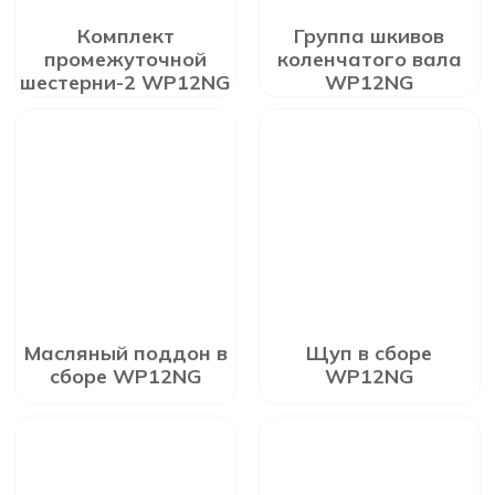
Комплект
Группа шкивов
промежуточной
коленчатого вала
шестерни-2 WP12NG
WP12NG
Масляный поддон в
Щуп в сборе
сборе WP12NG
WP12NG