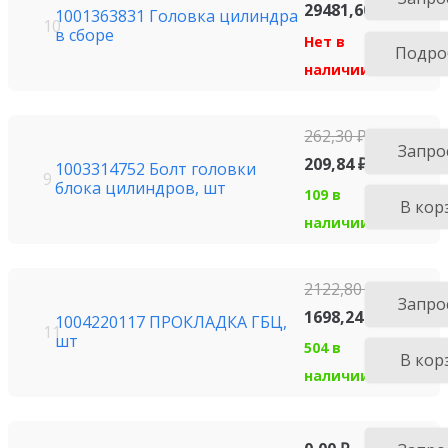
29481,60
₽
1001363831 Головка цилиндра
10
в сборе
Нет в
Подро
наличии
262,30
₽
Запро
209,84
₽
1003314752 Болт головки
9
блока цилиндров, шт
109 в
В кор
наличии
2122,80
₽
Запро
1698,24
₽
1004220117 ПРОКЛАДКА ГБЦ,
11
шт
504 в
В кор
наличии