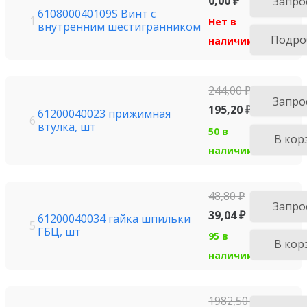
0,00
₽
Запро
610800040109S Винт с
1
Нет в
внутренним шестигранником
Подро
наличии
244,00
₽
Запро
195,20
₽
61200040023 прижимная
6
втулка, шт
50 в
В кор
наличии
48,80
₽
Запро
39,04
₽
61200040034 гайка шпильки
5
ГБЦ, шт
95 в
В кор
наличии
1982,50
₽