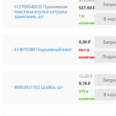
672,00
₽
Запро
612700040025 Прижимная
537,60
₽
пластина втулки катушки
13
1 в
зажигания, шт
В кор
наличии
0,00
₽
Запро
614010388 Подъемный винт
3
Нет в
Подро
наличии
12,20
₽
Запро
9,76
₽
90003931102 Шайба, шт
14
279 в
В кор
наличии