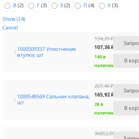
В
(
2
)
Г
(
3
)
З
(
2
)
П
(
4
)
У
(
3
)
Show
(
14
)
Cancel
134,20
₽
Запро
107,36
₽
1000509337 Уплотнение
4
втулки, шт
140 в
В кор
наличии
207,40
₽
Запро
165,92
₽
1000549569 Сальник клапана,
8
шт
26 в
В кор
наличии
36852,00
₽
Запро