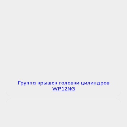
Группа крышек головки цилиндров
WP12NG