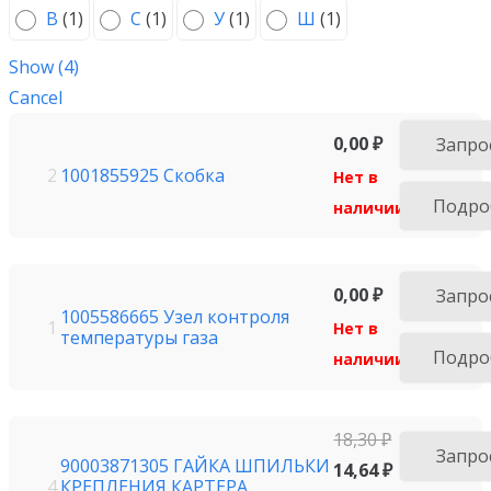
В
(
1
)
С
(
1
)
У
(
1
)
Ш
(
1
)
Show
(
4
)
Cancel
0,00
₽
Запро
1001855925 Скобка
2
Нет в
Подро
наличии
0,00
₽
Запро
1005586665 Узел контроля
1
Нет в
температуры газа
Подро
наличии
18,30
₽
Запро
90003871305 ГАЙКА ШПИЛЬКИ
14,64
₽
КРЕПЛЕНИЯ КАРТЕРА
4