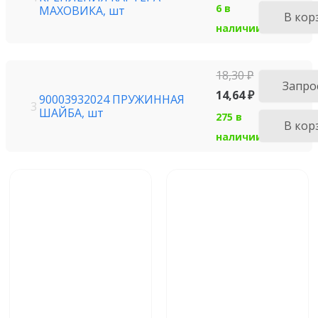
6 в
МАХОВИКА, шт
В кор
наличии
18,30
₽
Запро
14,64
₽
90003932024 ПРУЖИННАЯ
3
ШАЙБА, шт
275 в
В кор
наличии