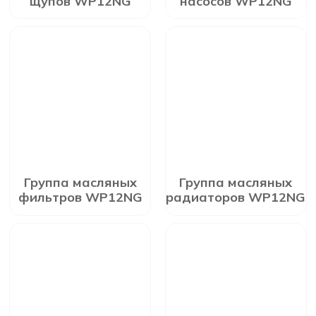
щупов WP12NG
насосов WP12NG
Группа масляных
Группа масляных
фильтров WP12NG
радиаторов WP12NG