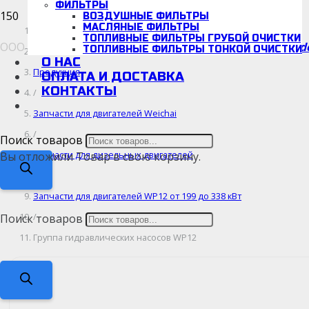
ФИЛЬТРЫ
ВОЗДУШНЫЕ ФИЛЬТРЫ
МАСЛЯНЫЕ ФИЛЬТРЫ
Главная
ТОПЛИВНЫЕ ФИЛЬТРЫ ГРУБОЙ ОЧИСТКИ
d
ООО «Детальмотор», ИНН/КПП: 5038166942/670001001
ТОПЛИВНЫЕ ФИЛЬТРЫ ТОНКОЙ ОЧИСТКИ
/
О НАС
Продукция
ОПЛАТА И ДОСТАВКА
КОНТАКТЫ
/
Запчасти для двигателей Weichai
/
Поиск товаров
Запчасти для дизельных двигателей
Вы отложили
Товар
в свою корзину.
/
Запчасти для двигателей WP12 от 199 до 338 кВт
/
Поиск товаров
Группа гидравлических насосов WP12