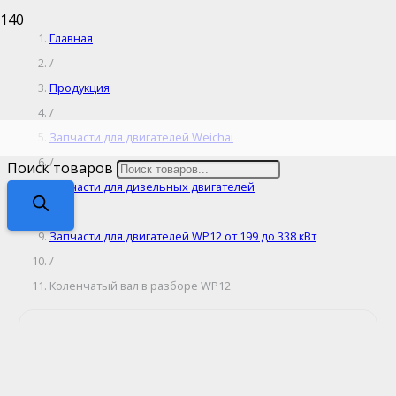
Главная
/
Продукция
/
Запчасти для двигателей Weichai
/
Поиск товаров
Запчасти для дизельных двигателей
/
Запчасти для двигателей WP12 от 199 до 338 кВт
/
Коленчатый вал в разборе WP12