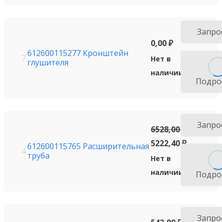
Запро
0,00
₽
612600115277 Кронштейн
7
Нет в
глушителя
наличии
Подро
Запро
6528,00
₽
5222,40
₽
612600115765 Расширительная
4
труба
Нет в
наличии
Подро
Запро