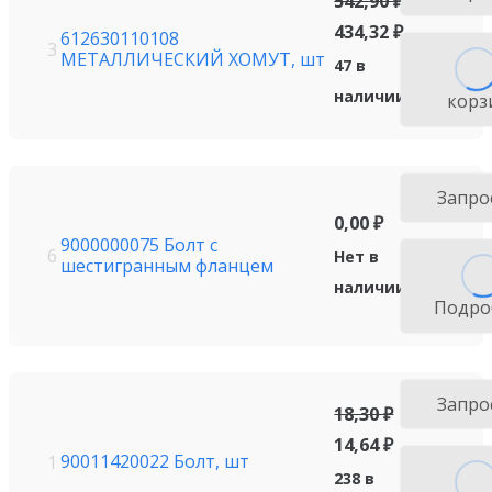
542,90
₽
434,32
₽
612630110108
3
МЕТАЛЛИЧЕСКИЙ ХОМУТ, шт
47 в
наличии
корз
Запро
0,00
₽
9000000075 Болт с
6
Нет в
шестигранным фланцем
наличии
Подро
Запро
18,30
₽
14,64
₽
90011420022 Болт, шт
1
238 в