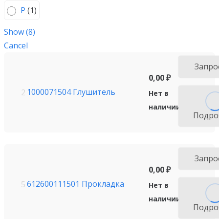
Р
(
1
)
Show
(
8
)
Cancel
Запро
0,00
₽
1000071504 Глушитель
2
Нет в
наличии
Подро
Запро
0,00
₽
612600111501 Прокладка
5
Нет в
наличии
Подро