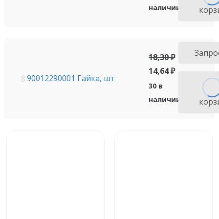
наличии
корз
Запро
18,30
₽
14,64
₽
90012290001 Гайка, шт
8
30 в
наличии
корз