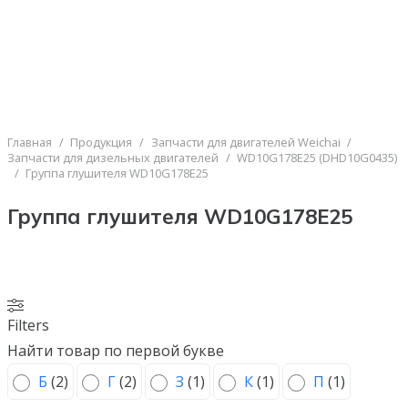
Главная
/
Продукция
/
Запчасти для двигателей Weichai
/
Запчасти для дизельных двигателей
/
WD10G178E25 (DHD10G0435)
/
Группа глушителя WD10G178E25
Группа глушителя WD10G178E25
Filters
Найти товар по первой букве
Б
(
2
)
Г
(
2
)
З
(
1
)
К
(
1
)
П
(
1
)