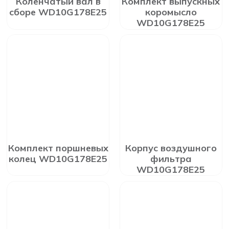
Коленчатый вал в
Комплект выпускных
сборе WD10G178E25
коромысло
WD10G178E25
Комплект поршневых
Корпус воздушного
колец WD10G178E25
фильтра
WD10G178E25