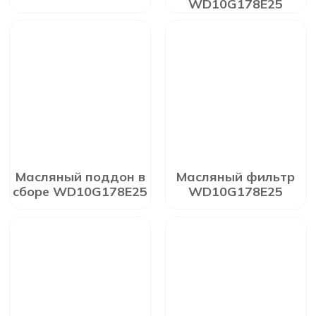
WD10G178E25
Масляный поддон в
Масляный фильтр
сборе WD10G178E25
WD10G178E25