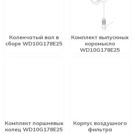
Коленчатый вал в
Комплект выпускных
сборе WD10G178E25
коромысло
WD10G178E25
Комплект поршневых
Корпус воздушного
колец WD10G178E25
фильтра