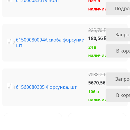
612600083079 Болт
1
Нет в
Подро
наличии
225,70
₽
Запро
180,56
₽
61500080094A скоба форсунки,
2
шт
24 в
В кор
наличии
7088,20
₽
Запро
5670,56
₽
61560080305 Форсунка, шт
3
106 в
В кор
наличии