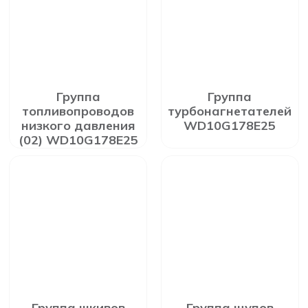
Группа
Группа
топливопроводов
турбонагнетателей
низкого давления
WD10G178E25
(02) WD10G178E25
Группа шкивов
Группа щупов