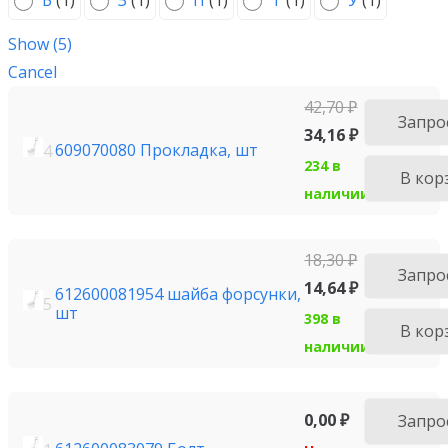
Б
(
1
)
З
(
1
)
П
(
1
)
Т
(
1
)
У
(
1
)
Show
(
5
)
Cancel
42,70
₽
Запро
34,16
₽
609070080 Прокладка, шт
4
234 в
В кор
наличии
18,30
₽
Запро
14,64
₽
612600081954 шайба форсунки,
5
шт
398 в
В кор
наличии
0,00
₽
Запро