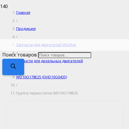
Главная
/
Продукция
/
Запчасти для двигателей Weichai
/
Поиск товаров
Запчасти для дизельных двигателей
/
WD10G178E25 (DHD10G0435)
/
Группа термостатов WD10G178E25