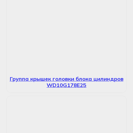
Группа крышек головки блока цилиндров
WD10G178E25