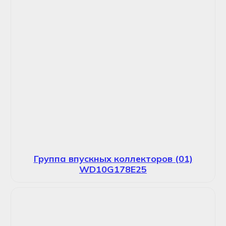
Группа впускных коллекторов (01)
WD10G178E25