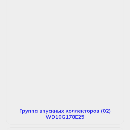
Группа впускных коллекторов (02)
WD10G178E25