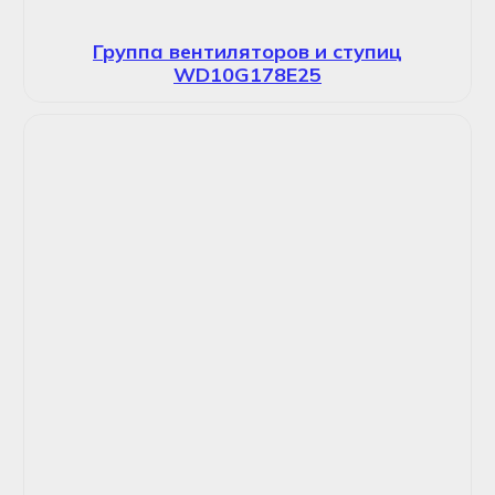
Группа вентиляторов и ступиц
WD10G178E25