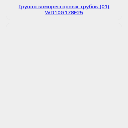
Группа компрессорных трубок (01)
WD10G178E25