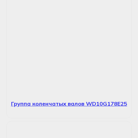
Группа коленчатых валов WD10G178E25