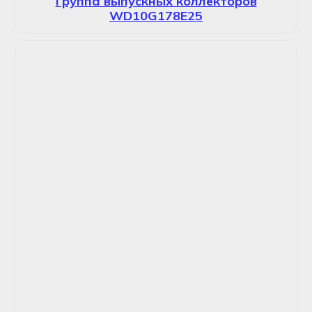
Группа выпускных коллекторов
WD10G178E25