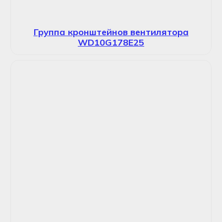
Группа кронштейнов вентилятора
WD10G178E25