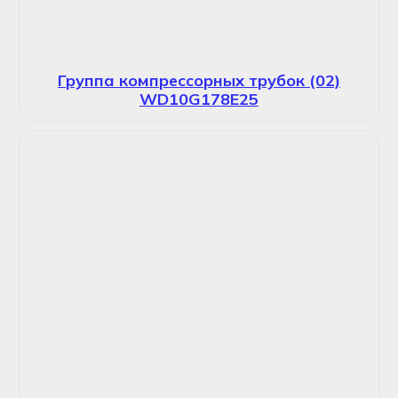
Группа компрессорных трубок (02)
WD10G178E25