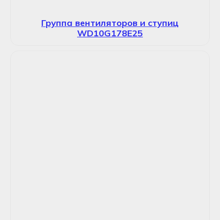
Группа вентиляторов и ступиц
WD10G178E25