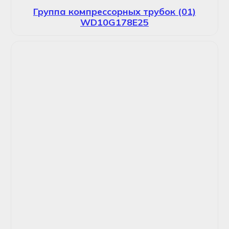
Группа компрессорных трубок (01)
WD10G178E25