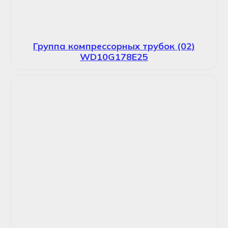
Группа компрессорных трубок (02)
WD10G178E25