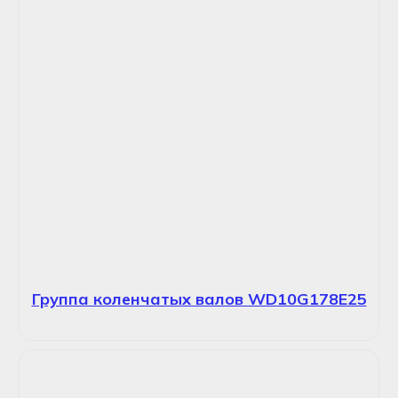
Группа коленчатых валов WD10G178E25