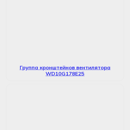
Группа кронштейнов вентилятора
WD10G178E25