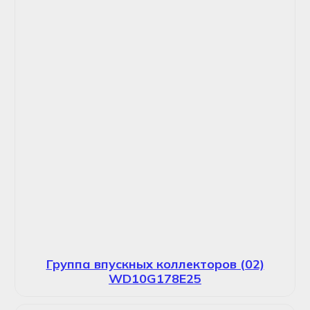
Группа впускных коллекторов (02)
WD10G178E25