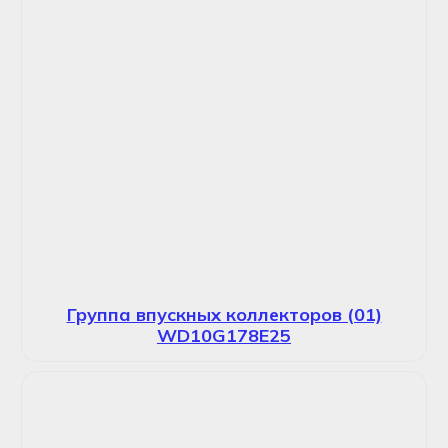
Группа впускных коллекторов (01)
WD10G178E25