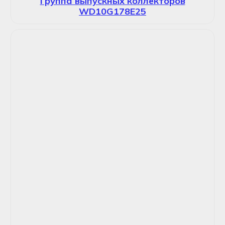
Группа выпускных коллекторов
WD10G178E25