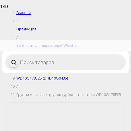
Главная
/
Продукция
/
Запчасти для двигателей Weichai
/
Поиск
товаров
Запчасти для дизельных двигателей
/
WD10G178E25 (DHD10G0435)
/
Группа масляных трубок турбонагнетателя WD10G178E25