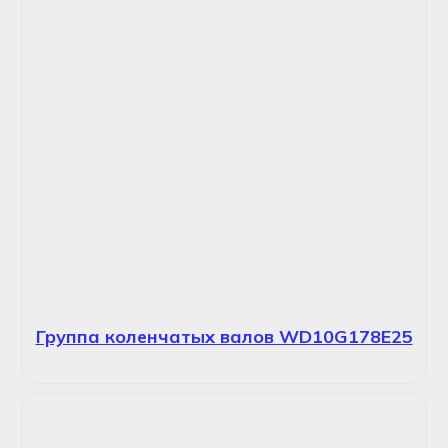
Группа коленчатых валов WD10G178E25