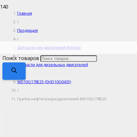
Главная
/
Продукция
/
Запчасти для двигателей Weichai
/
Поиск товаров
Запчасти для дизельных двигателей
/
WD10G178E25 (DHD10G0435)
/
Группа нефтегазоразделителей WD10G178E25