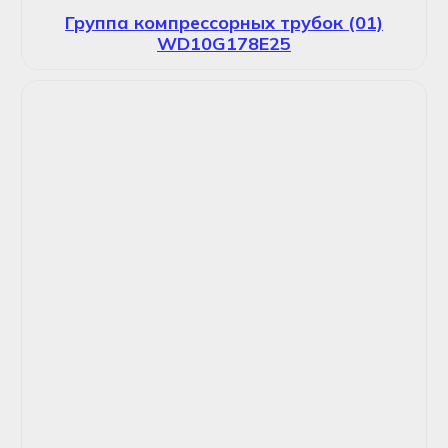
Группа компрессорных трубок (01)
WD10G178E25