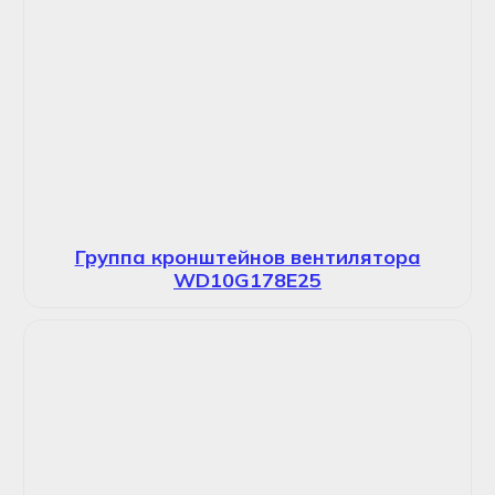
Группа кронштейнов вентилятора
WD10G178E25