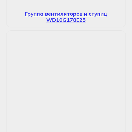
Группа вентиляторов и ступиц
WD10G178E25