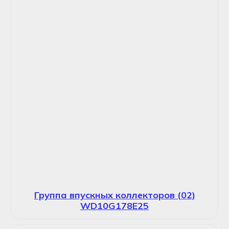
Группа впускных коллекторов (02)
WD10G178E25