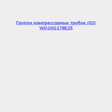
Группа компрессорных трубок (02)
WD10G178E25