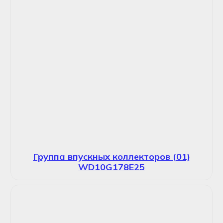
Группа впускных коллекторов (01)
WD10G178E25