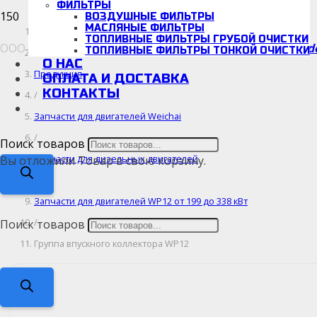
ФИЛЬТРЫ
ВОЗДУШНЫЕ ФИЛЬТРЫ
МАСЛЯНЫЕ ФИЛЬТРЫ
Главная
ТОПЛИВНЫЕ ФИЛЬТРЫ ГРУБОЙ ОЧИСТКИ
d
ООО «Детальмотор», ИНН/КПП: 5038166942/670001001
ТОПЛИВНЫЕ ФИЛЬТРЫ ТОНКОЙ ОЧИСТКИ
/
О НАС
Продукция
ОПЛАТА И ДОСТАВКА
КОНТАКТЫ
/
Запчасти для двигателей Weichai
/
Поиск товаров
Запчасти для дизельных двигателей
Вы отложили
Товар
в свою корзину.
/
Запчасти для двигателей WP12 от 199 до 338 кВт
/
Поиск товаров
Группа впускного коллектора WP12