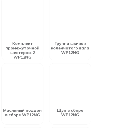
Комплект
Группа шкивов
промежуточной
коленчатого вала
шестерни-2
WP12NG
WP12NG
Масляный поддон
Щуп в сборе
в сборе WP12NG
WP12NG