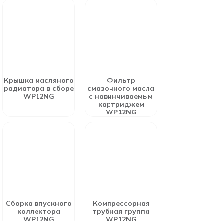
Крышка масляного
Фильтр
радиатора в сборе
смазочного масла
WP12NG
с навинчиваемым
картриджем
WP12NG
Сборка впускного
Компрессорная
коллектора
трубная группа
WP12NG
WP12NG