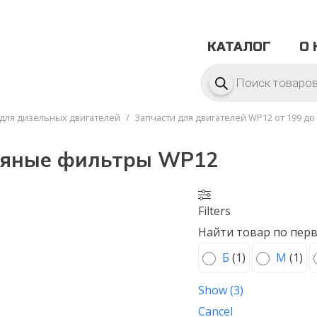
КАТАЛОГ
О 
Поиск
товаров
 для дизельных двигателей
/
Запчасти для двигателей WP12 от 199 до 
яные фильтры WP12
Filters
Найти товар по перв
Б
(
1
)
М
(
1
)
Show
(
3
)
Cancel