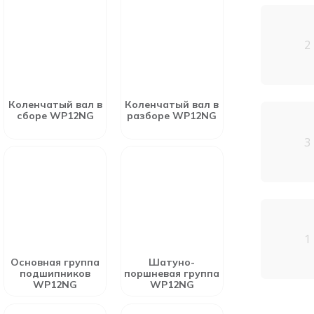
2
Коленчатый вал в
Коленчатый вал в
сборе WP12NG
разборе WP12NG
3
1
Основная группа
Шатуно-
подшипников
поршневая группа
WP12NG
WP12NG