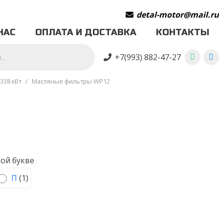
detal-motor@mail.r
НАС
ОПЛАТА И ДОСТАВКА
КОНТАКТЫ
+7(993) 882-47-27
338 кВт
/
Масляные фильтры WP12
ой букве
П
(
1
)