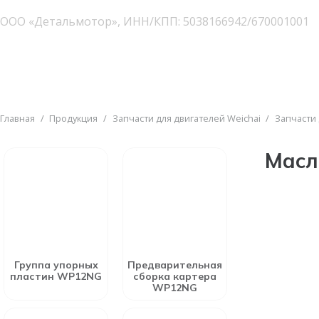
ООО «Детальмотор», ИНН/КПП: 5038166942/670001001
Главная
/
Продукция
/
Запчасти для двигателей Weichai
/
Запчасти
Масл
Группа упорных
Предварительная
пластин WP12NG
сборка картера
WP12NG