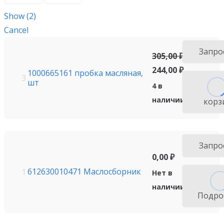
Show
(
2
)
Cancel
Запро
305,00
₽
244,00
₽
1000665161 пробка масляная,
3
шт
4 в
наличии
корз
Запро
0,00
₽
612630010471 Маслосборник
1
Нет в
наличии
Подро