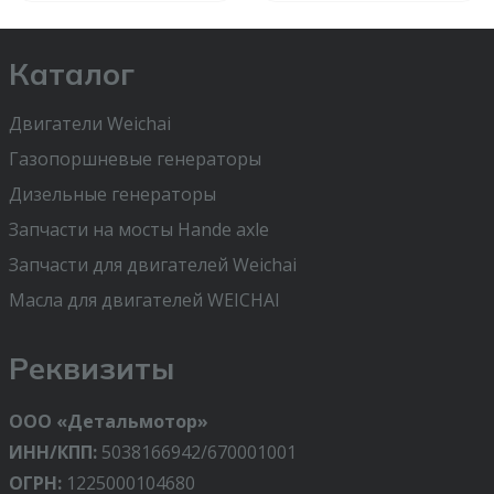
Каталог
Двигатели Weichai
Газопоршневые генераторы
Дизельные генераторы
Запчасти на мосты Hande axle
Запчасти для двигателей Weichai
Масла для двигателей WEICHAI
Реквизиты
ООО «Детальмотор»
ИНН/КПП:
5038166942/670001001
ОГРН:
1225000104680