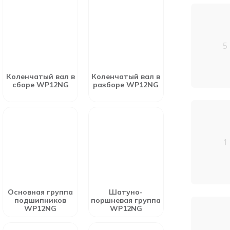
5
Коленчатый вал в
Коленчатый вал в
сборе WP12NG
разборе WP12NG
1
Основная группа
Шатуно-
подшипников
поршневая группа
WP12NG
WP12NG