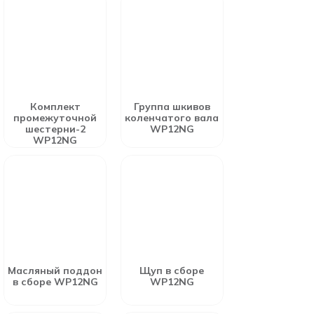
Комплект
Группа шкивов
промежуточной
коленчатого вала
шестерни-2
WP12NG
WP12NG
Масляный поддон
Щуп в сборе
в сборе WP12NG
WP12NG