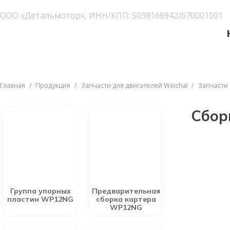
ООО «Детальмотор», ИНН/КПП: 5038166942/670001001
Главная
/
Продукция
/
Запчасти для двигателей Weichai
/
Запчасти
Сбор
Группа упорных
Предварительная
пластин WP12NG
сборка картера
WP12NG