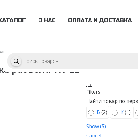
КАТАЛОГ
О НАС
ОПЛАТА И ДОСТАВКА
 для дизельных двигателей
/
Запчасти для двигателей WP12 от 199 до 
Поиск
товаров
ка разъема WP12
Filters
Найти товар по перв
В
(
2
)
К
(
1
)
Show
(
5
)
Cancel