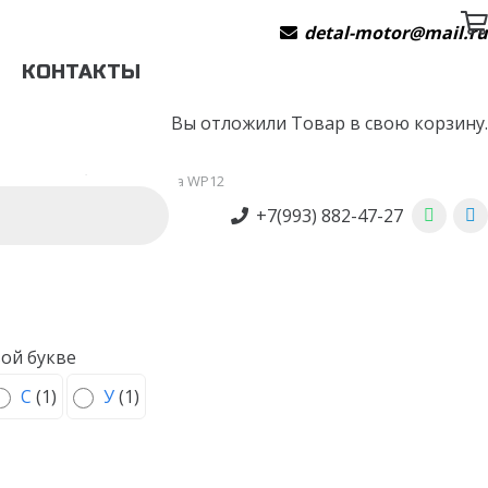
detal-motor@mail.r
КОНТАКТЫ
Вы отложили
Товар
в свою корзину.
338 кВт
/
Сборка разъема WP12
+7(993) 882-47-27
ой букве
С
(
1
)
У
(
1
)