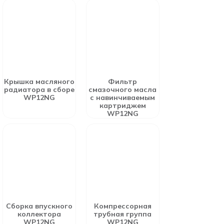
Крышка масляного
Фильтр
радиатора в сборе
смазочного масла
WP12NG
с навинчиваемым
картриджем
WP12NG
Сборка впускного
Компрессорная
коллектора
трубная группа
WP12NG
WP12NG