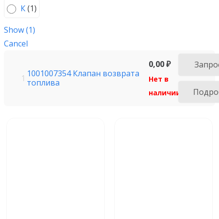
К
(
1
)
Show
(
1
)
Cancel
0,00
₽
Запро
1001007354 Клапан возврата
1
Нет в
топлива
Подро
наличии