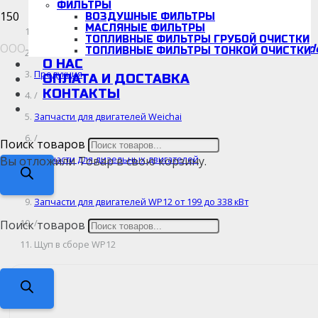
ФИЛЬТРЫ
ВОЗДУШНЫЕ ФИЛЬТРЫ
МАСЛЯНЫЕ ФИЛЬТРЫ
Главная
ТОПЛИВНЫЕ ФИЛЬТРЫ ГРУБОЙ ОЧИСТКИ
ООО «Детальмотор», ИНН/КПП: 5038166942/670001001
d
ТОПЛИВНЫЕ ФИЛЬТРЫ ТОНКОЙ ОЧИСТКИ
/
О НАС
Продукция
ОПЛАТА И ДОСТАВКА
КОНТАКТЫ
/
Запчасти для двигателей Weichai
/
Поиск товаров
Запчасти для дизельных двигателей
Вы отложили
Товар
в свою корзину.
/
Запчасти для двигателей WP12 от 199 до 338 кВт
/
Поиск товаров
Щуп в сборе WP12