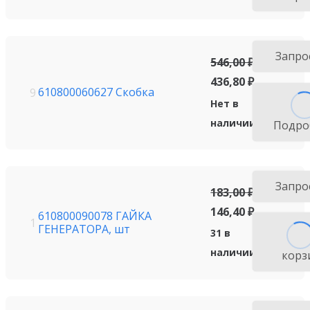
Запро
546,00
₽
436,80
₽
610800060627 Скобка
9
Нет в
наличии
Подро
Запро
183,00
₽
146,40
₽
610800090078 ГАЙКА
1
ГЕНЕРАТОРА, шт
31 в
наличии
корз