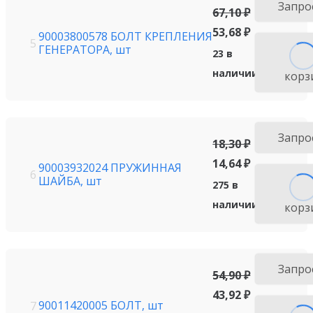
Запро
67,10
₽
53,68
₽
90003800578 БОЛТ КРЕПЛЕНИЯ
5
ГЕНЕРАТОРА, шт
23 в
наличии
корз
Запро
18,30
₽
14,64
₽
90003932024 ПРУЖИННАЯ
6
ШАЙБА, шт
275 в
наличии
корз
Запро
54,90
₽
43,92
₽
90011420005 БОЛТ, шт
7