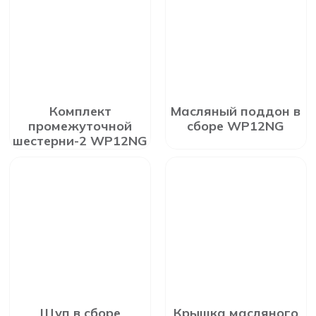
Комплект
Масляный поддон в
промежуточной
сборе WP12NG
шестерни-2 WP12NG
Щуп в сборе
Крышка масляного