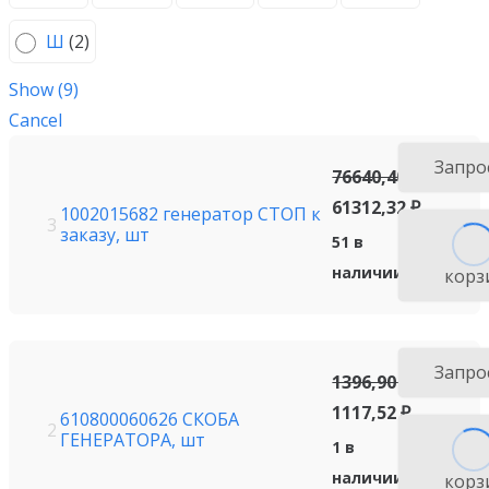
Ш
(
2
)
Show
(
9
)
Cancel
Запро
76640,40
₽
61312,32
₽
1002015682 генератор СТОП к
3
заказу, шт
51 в
наличии
корз
Запро
1396,90
₽
1117,52
₽
610800060626 СКОБА
2
ГЕНЕРАТОРА, шт
1 в
наличии
корз