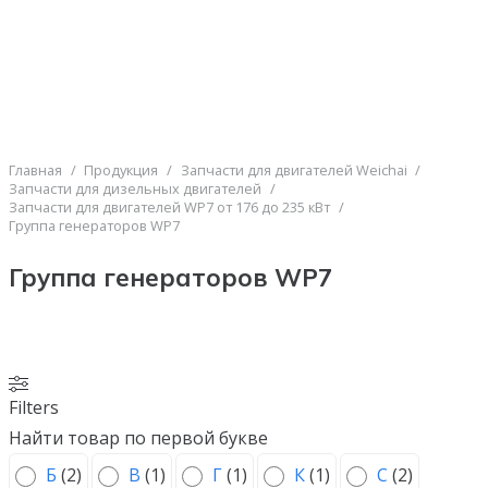
Главная
/
Продукция
/
Запчасти для двигателей Weichai
/
Запчасти для дизельных двигателей
/
Запчасти для двигателей WP7 от 176 до 235 кВт
/
Группа генераторов WP7
Группа генераторов WP7
Filters
Найти товар по первой букве
Б
(
2
)
В
(
1
)
Г
(
1
)
К
(
1
)
С
(
2
)