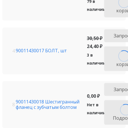
79 в
наличии
корз
Запро
30,50
₽
24,40
₽
90011430017 БОЛТ, шт
4
3 в
наличии
корз
Запро
0,00
₽
90011430018 Шестигранный
8
Нет в
фланец с зубчатым болтом
наличии
Подро