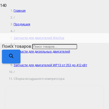
Главная
/
Продукция
/
Запчасти для двигателей Weichai
/
Поиск товаров
Запчасти для дизельных двигателей
/
Запчасти для двигателей WP13 от 353 до 412 кВт
/
Сборка воздушного компрессора