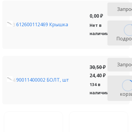
Запро
0,00
₽
612600112469 Крышка
3
Нет в
наличии
Подро
Запро
30,50
₽
24,40
₽
90011400002 БОЛТ, шт
4
134 в
наличии
корз