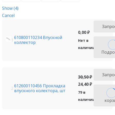
Show
(
4
)
Cancel
Запро
0,00
₽
610800110234 Впускной
1
Нет в
коллектор
наличии
Подро
Запро
30,50
₽
24,40
₽
612600110456 Прокладка
2
впускного колектора, шт
79 в
наличии
корз