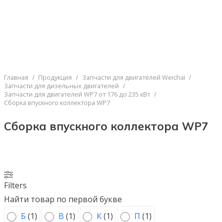
Главная
/
Продукция
/
Запчасти для двигателей Weichai
/
Запчасти для дизельных двигателей
/
Запчасти для двигателей WP7 от 176 до 235 кВт
/
Сборка впускного коллектора WP7
Сборка впускного коллектора WP7
Filters
Найти товар по первой букве
Б
(
1
)
В
(
1
)
К
(
1
)
П
(
1
)