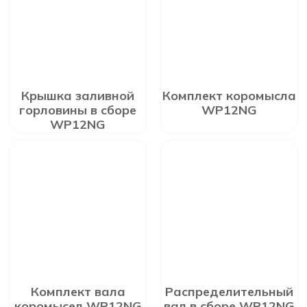
Крышка заливной
Комплект коромысла
горловины в сборе
WP12NG
WP12NG
Комплект вала
Распределительный
коромысел WP12NG
вал в сборе WP12NG