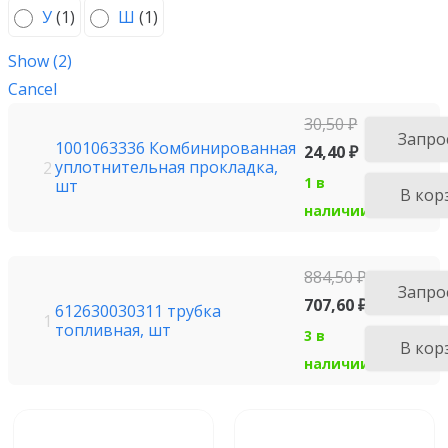
У
(
1
)
Ш
(
1
)
Show
(
2
)
Cancel
30,50
₽
Запро
1001063336 Комбинированная
24,40
₽
уплотнительная прокладка,
2
1 в
шт
В кор
наличии
884,50
₽
Запро
707,60
₽
612630030311 трубка
1
топливная, шт
3 в
В кор
наличии