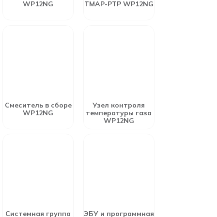
WP12NG
TMAP-PTP WP12NG
Смеситель в сборе
Узел контроля
WP12NG
температуры газа
WP12NG
Системная группа
ЭБУ и программная