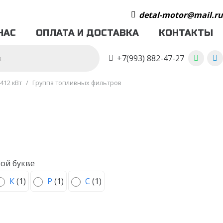
detal-motor@mail.r
НАС
ОПЛАТА И ДОСТАВКА
КОНТАКТЫ
+7(993) 882-47-27
412 кВт
/
Группа топливных фильтров
ой букве
К
(
1
)
Р
(
1
)
С
(
1
)