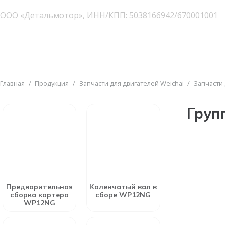
ООО «Детальмотор», ИНН/КПП: 5038166942/670001001
Главная
/
Продукция
/
Запчасти для двигателей Weichai
/
Запчасти
Груп
Предварительная
Коленчатый вал в
сборка картера
сборе WP12NG
WP12NG