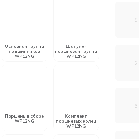
5
Основная группа
Шатуно-
подшипников
поршневая группа
WP12NG
WP12NG
2
3
Поршень в сборе
Комплект
WP12NG
поршневых колец
WP12NG