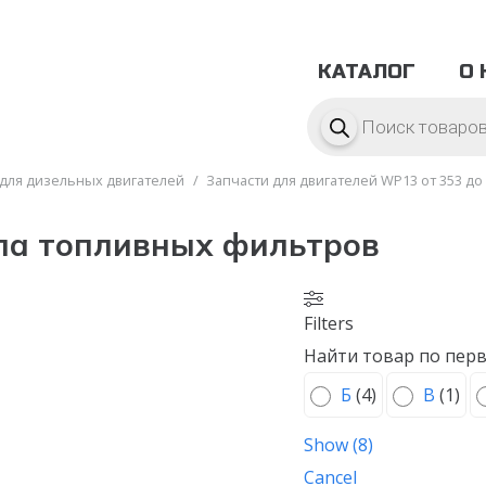
КАТАЛОГ
О 
Поиск
товаров
 для дизельных двигателей
/
Запчасти для двигателей WP13 от 353 до 
па топливных фильтров
Filters
Найти товар по перв
Б
(
4
)
В
(
1
)
Show
(
8
)
Cancel