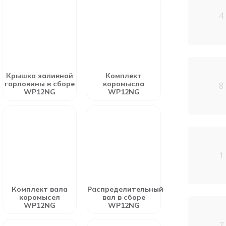
4
Крышка заливной
Комплект
горловины в сборе
коромысла
8
WP12NG
WP12NG
1
Комплект вала
Распределительный
коромысел
вал в сборе
WP12NG
WP12NG
7