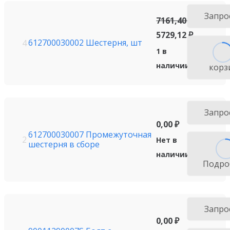
Запро
7161,40
₽
5729,12
₽
612700030002 Шестерня, шт
4
1 в
наличии
корз
Запро
0,00
₽
612700030007 Промежуточная
2
Нет в
шестерня в сборе
наличии
Подро
Запро
0,00
₽