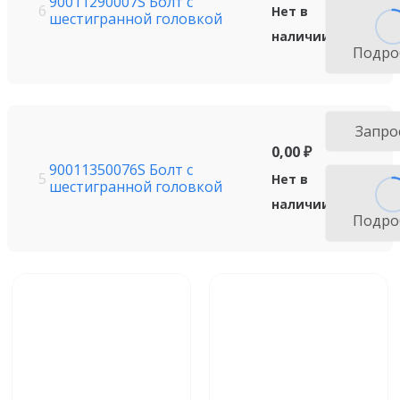
90011290007S Болт с
6
Нет в
шестигранной головкой
наличии
Подро
Запро
0,00
₽
90011350076S Болт с
5
Нет в
шестигранной головкой
наличии
Подро