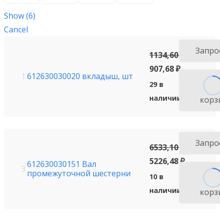
Show
(
6
)
Cancel
Запро
1134,60
₽
907,68
₽
612630030020 вкладыш, шт
1
29 в
наличии
корз
Запро
6533,10
₽
5226,48
₽
612630030151 Вал
3
промежуточной шестерни
10 в
наличии
корз